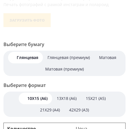
Печать фотографий с рамкой инстаграм и полароид
ЗАГРУЗИТЬ ФОТО
Выберите бумагу
Глянцевая
Глянцевая (премиум)
Матовая
Матовая (премиум)
Выберите формат
10X15 (A6)
13X18 (A6)
15X21 (A5)
21X29 (A4)
42X29 (A3)
Количество
Цена