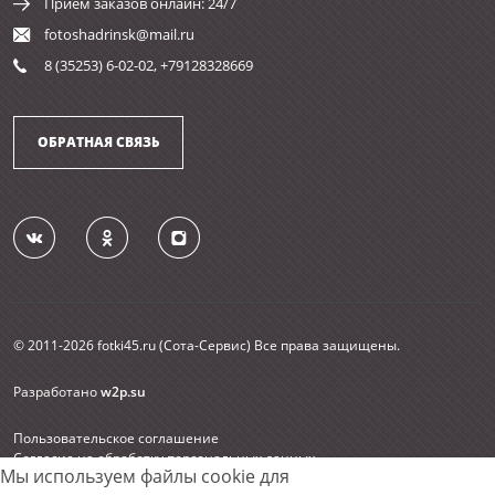
Прием заказов онлайн: 24/7
fotoshadrinsk@mail.ru
8 (35253) 6-02-02, +79128328669
ОБРАТНАЯ СВЯЗЬ
© 2011-2026 fotki45.ru (Сота-Сервис) Все права защищены.
Разработано
w2p.su
Пользовательское соглашение
Согласие на обработку персональных данных
Мы используем файлы cookie для
Карта сайта